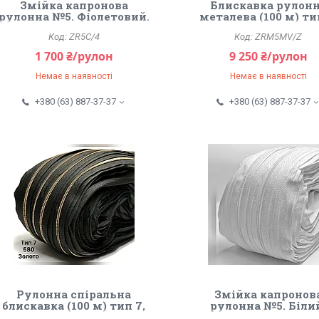
Змійка капронова
Блискавка рулон
рулонна №5. Фіолетовий.
металева (100 м) ти
ZR5C/4
ZRM5MV/Z
1 700 ₴/рулон
9 250 ₴/рулон
Немає в наявності
Немає в наявності
+380 (63) 887-37-37
+380 (63) 887-37-37
Рулонна спіральна
Змійка капронов
блискавка (100 м) тип 7,
рулонна №5. Біли
«Сільвер».