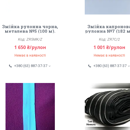
Змійка рулонна чорна,
Змійка капронов
металева №5 (100 м).
рулонна №7 (182 м
Золото.
Червоний.
ZR5MK/Z
ZR7C/2
1 650 ₴/рулон
1 001 ₴/рулон
Немає в наявності
Немає в наявності
+380 (63) 887-37-37
+380 (63) 887-37-37