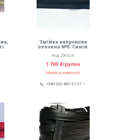
на,
Змійка капронова
).
рулонна №5. Синій.
ZR5C/6
1 700 ₴/рулон
Немає в наявності
+380 (63) 887-37-37