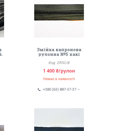
а
Змійка капронова
й.
рулонна №5 хакі
ZR5C/8
1 400 ₴/рулон
Немає в наявності
+380 (63) 887-37-37