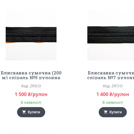
Блискавка сумочна (200
Блискавка сумоч
м) спіраль №5 рулонна
спіраль №7 рулон
чорна
чорна
ZR5/O
ZR7/O
1 500 ₴/рулон
1 400 ₴/рулон
В наявності
В наявності
Купити
Купити