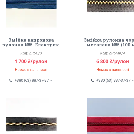
Змійка капронова
Змійка рулонна чор
рулонна №5. Електрик.
металева №5 (100 м
Антик.
ZR5C/3
ZR5MK/A
1 700 ₴/рулон
6 800 ₴/рулон
Немає в наявності
Немає в наявності
+380 (63) 887-37-37
+380 (63) 887-37-37