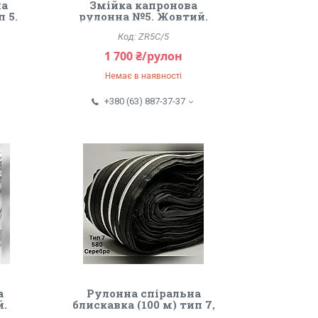
на
Змійка капронова
п 5.
рулонна №5. Жовтий.
ZR5C/5
1 700 ₴/рулон
Немає в наявності
+380 (63) 887-37-37
а
Рулонна спіральна
й.
блискавка (100 м) тип 7,
«Сільвер».