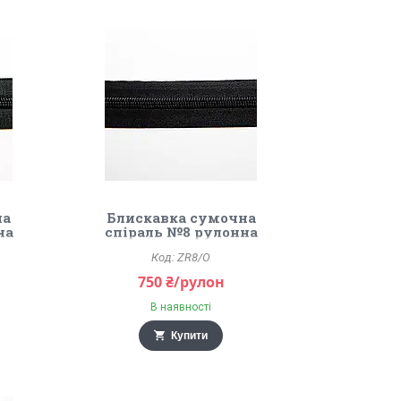
на
Блискавка сумочна
на
спіраль №8 рулонна
чорна
ZR8/O
750 ₴/рулон
В наявності
Купити