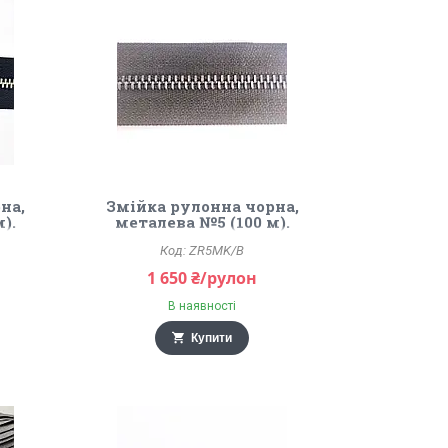
на,
Змійка рулонна чорна,
).
металева №5 (100 м).
Блек нікель.
ZR5MK/B
1 650 ₴/рулон
В наявності
Купити