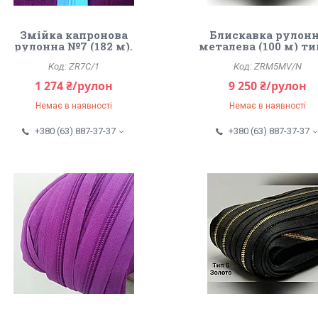
Змійка капронова
Блискавка рулон
рулонна №7 (182 м).
металева (100 м) ти
Білий.
ZR7C/1
ZRM5MV/N
1 274 ₴/рулон
9 250 ₴/рулон
Немає в наявності
Немає в наявності
+380 (63) 887-37-37
+380 (63) 887-37-37