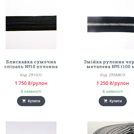
Блискавка сумочна
Змійка рулонна чор
спіраль №10 рулонна
металева №5 (100 м
чорна
Сатін матовий.
ZR10/O
ZR5MK/S
1 750 ₴/рулон
1 250 ₴/рулон
В наявності
В наявності
Купити
Купити