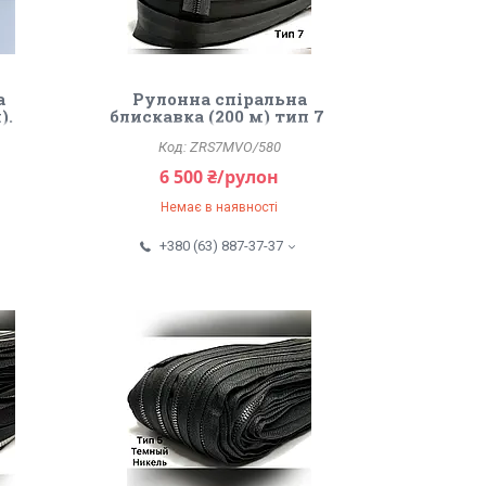
а
Рулонна спіральна
).
блискавка (200 м) тип 7 ​​
водовідштовхувальна.
ZRS7MVO/580
6 500 ₴/рулон
Немає в наявності
+380 (63) 887-37-37