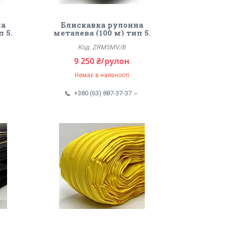
на
Блискавка рулонна
п 5.
металева (100 м) тип 5.
ZRM5MV/B
9 250 ₴/рулон
Немає в наявності
+380 (63) 887-37-37