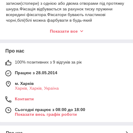
затиски(стопери) з однією або двома отворами під протяжку
шнура.Фіксація відбувається за рахунок тиску пружини
всередині фіксатора.Фіксатори бувають пластикові
чорні,білі(білі можна фарбувати в будь-який
колір)прозорі,металеві нікельовані,темний нікель,золото
Показати все
антик,а також пластикові під метал-
металізовані,Застосування фіксаторів у швейному
виробництві дуже широке:верхній одяг(на капюшони,підтяжка
в поясі і нижній краї),спортивний
Про нас
одяг,взуття,рюкзаки,сумки,дитячий одяг,спец одяг та у
багатьох інших виробах.
100% позитивних з 9 відгуків за рік
Фіксатори призначені
для додання та фіксації форми
одного і того ж виробу. Зафіксувати шнур в певному місці,
Працює з 28.05.2014
надійно закрити сумку або рюкзак простим методом
затягування мотузки – все це можна зробити за допомогою
м. Харків
невеликого фіксатора затиску або стопори. Він являє собою
Харків, Харків, Україна
дві рухомі частини, з'єднані між собою встановленої
Контакти
всередині невеликий пружиною, яка і виконує функцію
фіксації (затискача) шнура. Тільки на одній куртці може
Сьогодні працює з 08:00 до 18:00
перебувати до 5-6 фіксаторів: капюшон затягується,
Показати весь графік роботи
регулювання ширини талії, низу виробу, рукавів, горловини та
інших можливих елементів. Тому така фурнітура необхідна
кожному виробнику верхнього одягу, спортивного
Про нас
спорядження та спецодягу.