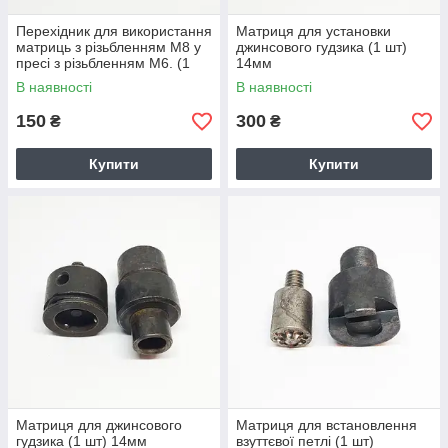
Перехідник для використання
Матриця для установки
матриць з різьбленням М8 у
джинсового гудзика (1 шт)
пресі з різьбленням М6. (1
14мм
шт).
В наявності
В наявності
150
300
₴
₴
Купити
Купити
Матриця для джинсового
Матриця для встановлення
гудзика (1 шт) 14мм
взуттєвої петлі (1 шт)