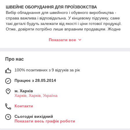
ШВЕЙНЕ ОБОРУДАННЯ ДЛЯ ПРОЇЗВОКСТВА
Вибір обладнання для швейного і обувного виробництва -
справа важлива і відповідальна. У кінцевому підсумку, саме
такі деталі будуть залежати від якості і ціни готової продукції.
Отже, довіряти потрібно лише вправним продавцям. Жодне
виробництво, як, наприклад, пошиття одягу, сумок, взуття або
Показати все
інших виробів, не може обійтися без інструментів, які
допомагають прискорити роботу і зробити товари дорогим і
рентабельним. Для того, щоб досягти максимальної
продуктивності і високої якості товарів, ви можете купити
Про нас
швейне обладнання у нас в магазині.
100% позитивних з 9 відгуків за рік
Смішні насадки (пуансони, розвальтування) для преса або
Працює з 28.05.2014
ручні насадки (пуансони, розвальтування) - це пристосування
для встановлення люверсів, кнопок, джинсових гудзів,
м. Харків
хольнітів. Насадки використовуються залежно від вигляду і
Харків, Харків, Україна
діаметру вашої фурнітури: існують спеціальні насадки для
встановлення кнопок, ґудзиків, ґудзиків, люверсів, обувних
Контакти
петель. Перед вузлом люверса або кнопки проштовхує отвір
необхідного розміру, використовуючи дірочки.
Сьогодні вихідний
Пуансон - це маленький прес, який здатний штампувати і
Показати весь графік роботи
марширувати деталі. За його допомогою можна штампувати