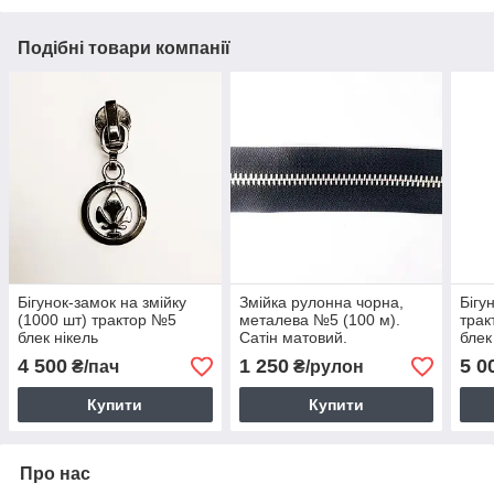
Подібні товари компанії
Бігунок-замок на змійку
Змійка рулонна чорна,
Бігу
(1000 шт) трактор №5
металева №5 (100 м).
трак
блек нікель
Сатін матовий.
блек
4 500
1 250
5 0
₴/пач
₴/рулон
Купити
Купити
Про нас