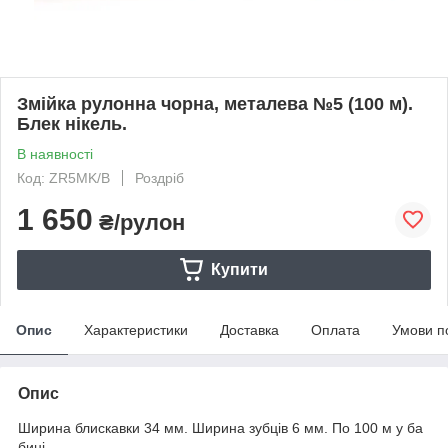
Змійка рулонна чорна, металева №5 (100 м).
Блек нікель.
В наявності
Код: ZR5MK/B
Роздріб
1 650
₴/рулон
Купити
Опис
Характеристики
Доставка
Оплата
Умови п
Опис
Ширина блискавки 34 мм. Ширина зубців 6 мм. По 100 м у ба
бині.