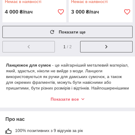
Немає в наявності
Немає в наявності
4 000
3 000
₴/пач
₴/пач
Показати ще
1
/ 2
Ланцюжок для сумок
- це найгарніший металевий матеріал,
який, здається, ніколи не вийде з моди. Ланцюги
використовуються як ручки для дамських сумочок, а також
для окремих фрагментів, можуть бути навісними або
пришитими, бути різних розмірів і відтінків. Найпоширенішими
по кольоровій гамі є нікель, золото, срібло та бронза, але,
Показати все
можливо, найбільш незвичний колір. Зазвичай ланцюжки для
сумок до вже готових виробів кріпляться за допомогою
замочків-карабинів, і при необхідності можуть відстежуватися,
але бувають не зйомні моделі.
Про нас
З цепочками, дамські сумки змінюватимуться, стають
100% позитивних з 9 відгуків за рік