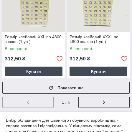
Розмір клейовий XXL по 4800
Розмір клейовий XXXL по
знаков (1 уп.)
4800 знаков (1 уп.)
В наявності
В наявності
312,50
312,50
₴
₴
Купити
Купити
Показати ще
1
/ 6
Вибір обладнання для швейного і обувного виробництва -
справа важлива і відповідальна. У кінцевому підсумку, саме
такі деталі будуть залежати від якості і ціни готової продукції.