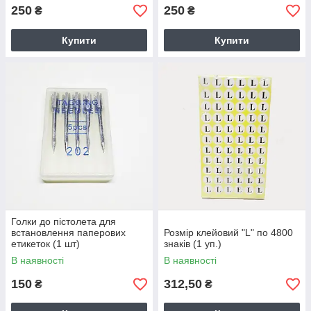
250
250
₴
₴
Купити
Купити
Голки до пістолета для
встановлення паперових
Розмір клейовий "L" по 4800
етикеток (1 шт)
знаків (1 уп.)
В наявності
В наявності
150
312,50
₴
₴