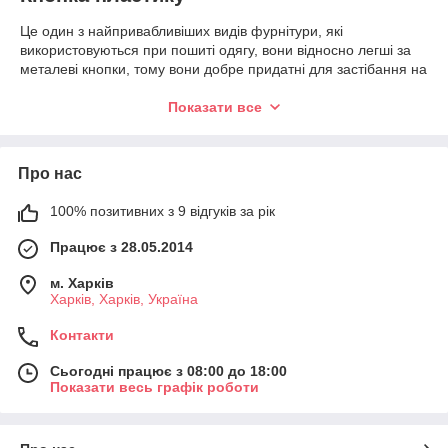
Це один з найпривабливіших видів фурнітури, які
використовуються при пошиті одягу, вони відносно легші за
металеві кнопки, тому вони добре придатні для застібання на
легенях, для дитячого одягу, не іржавіють, майже не помітні
під час експлуатації. Основні переваги пластикових кнопок:
Показати все
Кнопки чудово справляються з функцією скріплення одягу.
Вони мають дві половинки, які розміщуються на двох
деталях, з'єднаних між собою. Одяг з кнопками замість
Про нас
ґудзиків може зберегти жіночий манікюр або просто
прискорити всі маніпуляції.
100% позитивних з 9 відгуків за рік
Працює з 28.05.2014
• надійна фіксація; • легко використовувати; • Протягом
довгого терміну служби.
м. Харків
Харків, Харків, Україна
Пластикові кнопки використовуються для одягу, голівних
убірів, корпоративної та спеціальної одягу, різних чехів,
Контакти
накидок, тек для документів. Вони легко встановлюються за
допомогою преса і матриці, завдяки зручному згинанню
Сьогодні працює з 08:00 до 18:00
кнопок на тканині зберігається цілісність. Кнопка пластику від
Показати весь графік роботи
Furnix-shop
Чудова якість та міцність сприяють міцності, а міцність і
простоту встановлення кнопок роблять їх найсприятливішим,