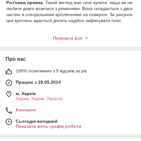
Роз'ємна пряжка
. Такий вигляд має сенс купити, якщо ви не
любите довго возитися з ременями. Вона складається з двох
частин зі спеціальними кріпленнями на поверхні. За рахунок
цих кріплень вдається досить надійно зафіксувати пояс.
Пряжки для ременів
— це елемент, який відповідає за
Показати все
фіксацію даного аксесуара, тобто дозволяє ременя міцно
утримувати одяг. Вона забезпечує зручність і свободу рухів, а
також цілком гідна уваги як декоративний елемент. Сьогодні
Про нас
це виріб представлено в такому широкому асортименті, що
можна підібрати на будь-який бюджет і смак.
Разьемные Пряжки - унікальна, неймовірно функціональна
100% позитивних з 9 відгуків за рік
деталь. Це - незамінний елемент жіночого і чоловічого
Працює з 28.05.2014
гардероба, який виступає в якості надійного фіксатора одягу,
будучи одночасно цікавим аксесуаром, здатним підкреслити
м. Харків
стиль і завершити будь-який образ, починаючи з простого
Харків, Харків, Україна
повсякденного, закінчуючи офісним діловим.
Існує величезний вибір пряжок як для жіночої, так і для
Контакти
чоловічого ременя. Перші, як правило, розташовані зліва, в
той час як другі - навпаки, праворуч. У свою чергу, отвори
Сьогодні вихідний
для гвоздика в жіночих моделях знаходяться праворуч, у
Показати весь графік роботи
чоловічих - зліва.
Вдало підібрана ремінна пряжка може легко стати цікавим