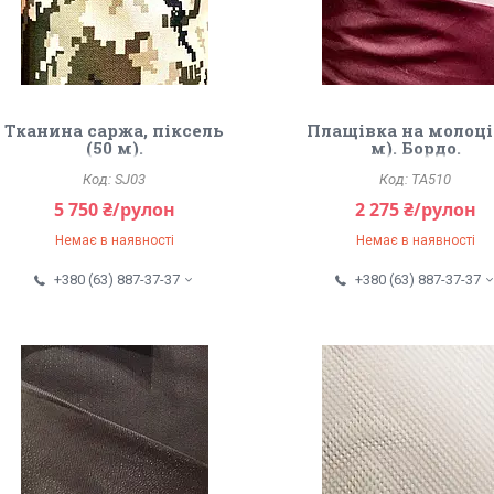
Тканина саржа, піксель
Плащівка на молоці
(50 м).
м). Бордо.
SJ03
TA510
5 750 ₴/рулон
2 275 ₴/рулон
Немає в наявності
Немає в наявності
+380 (63) 887-37-37
+380 (63) 887-37-37