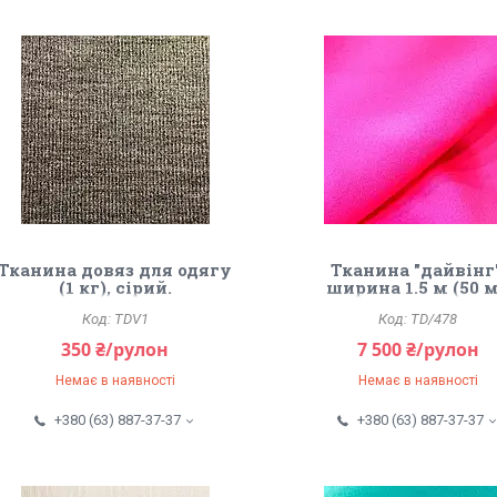
Тканина довяз для одягу
Тканина "дайвінг"
(1 кг), сірий.
ширина 1.5 м (50 м
Рожевий.
TDV1
TD/478
350 ₴/рулон
7 500 ₴/рулон
Немає в наявності
Немає в наявності
+380 (63) 887-37-37
+380 (63) 887-37-37