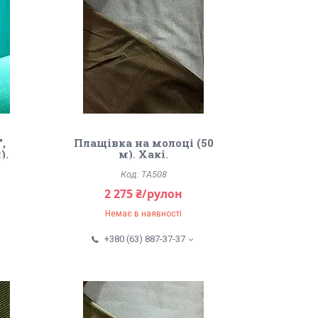
,
Плащівка на молоці (50
).
м). Хакі.
TA508
2 275 ₴/рулон
Немає в наявності
+380 (63) 887-37-37