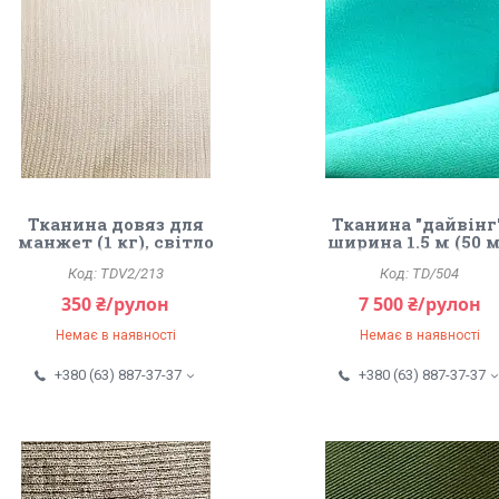
Тканина довяз для
Тканина "дайвінг"
манжет (1 кг), світло
ширина 1.5 м (50 м
бежевий.
М'ята.
TDV2/213
TD/504
350 ₴/рулон
7 500 ₴/рулон
Немає в наявності
Немає в наявності
+380 (63) 887-37-37
+380 (63) 887-37-37