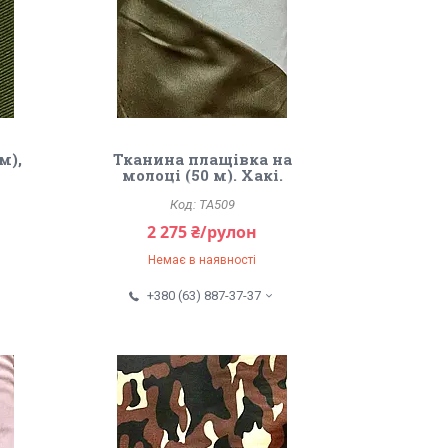
м),
Тканина плащівка на
молоці (50 м). Хакі.
TA509
2 275 ₴/рулон
Немає в наявності
+380 (63) 887-37-37