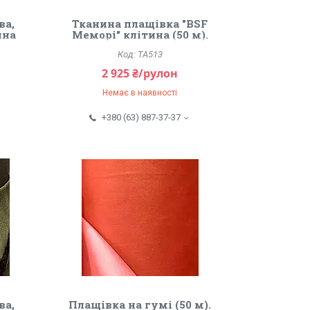
ва,
Тканина плащівка "BSF
ина
Меморі" клітина (50 м).
Чорний.
TA513
2 925 ₴/рулон
Немає в наявності
+380 (63) 887-37-37
ва,
Плащівка на гумі (50 м).