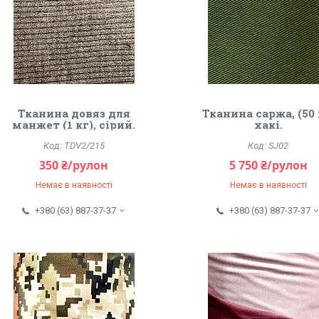
Тканина довяз для
Тканина саржа, (50 
манжет (1 кг), сірий.
хакі.
TDV2/215
SJ02
350 ₴/рулон
5 750 ₴/рулон
Немає в наявності
Немає в наявності
+380 (63) 887-37-37
+380 (63) 887-37-37