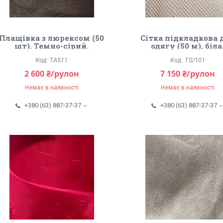
Плащівка з люрексом (50
Сітка підкладкова 
шт). Темно-сірий.
одягу (50 м), біла
TA511
TS/101
2 600 ₴/рулон
7 150 ₴/рулон
Немає в наявності
Немає в наявності
+380 (63) 887-37-37
+380 (63) 887-37-37