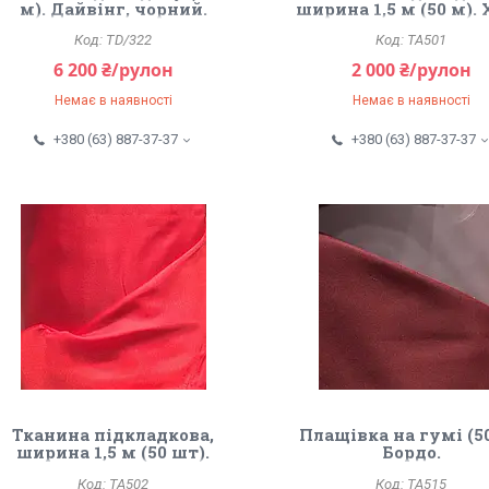
м). Дайвінг, чорний.
ширина 1,5 м (50 м). 
TD/322
TA501
6 200 ₴/рулон
2 000 ₴/рулон
Немає в наявності
Немає в наявності
+380 (63) 887-37-37
+380 (63) 887-37-37
Тканина підкладкова,
Плащівка на гумі (50
ширина 1,5 м (50 шт).
Бордо.
Червоний.
TA502
TA515