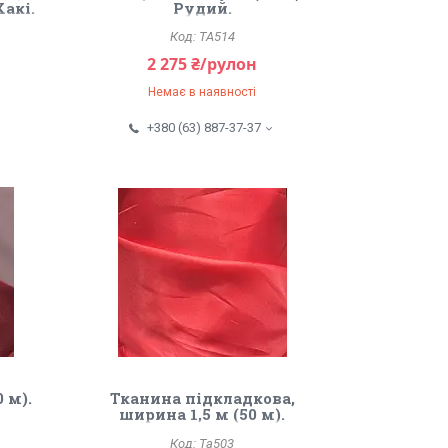
Хакі.
Рудий.
TA514
2 275 ₴/рулон
Немає в наявності
+380 (63) 887-37-37
 м).
Тканина підкладкова,
ширина 1,5 м (50 м).
Темно рожевий.
Ta503