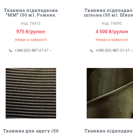
Тканина підкладкова
Тканина підкладко
"ММ" (50 м). Рожева.
щільна (50 м). Шир
1.5м.
TA512
TN092
975 ₴/рулон
4 500 ₴/рулон
Немає в наявності
Немає в наявності
+380 (63) 887-37-37
+380 (63) 887-37-37
Тканина для одягу (50
Тканина підкладко