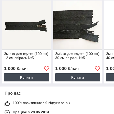
Змійка для взуття (100 шт)
Змійка для взуття (100 шт)
Змій
12 см спіраль №5
30 см спіраль №5
40 с
1 000
1 000
1 0
₴/пач
₴/пач
Купити
Купити
Про нас
100% позитивних з 9 відгуків за рік
Працює з 28.05.2014