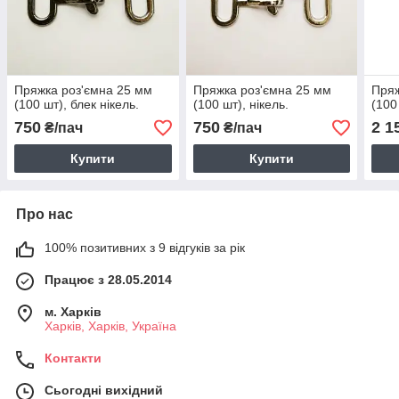
Пряжка роз'ємна 25 мм
Пряжка роз'ємна 25 мм
Пряж
(100 шт), блек нікель.
(100 шт), нікель.
(100
750
750
2 1
₴/пач
₴/пач
Купити
Купити
Про нас
100% позитивних з 9 відгуків за рік
Працює з 28.05.2014
м. Харків
Харків, Харків, Україна
Контакти
Сьогодні вихідний