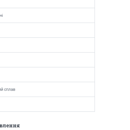
ні
й сплав
овлення