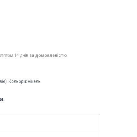
отягом 14 днів
за домовленістю
іє). Кольори: нікель.
и