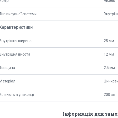
Колір
Нікель
Тип висувної системи
Внутріш
Характеристики
Внутрішня ширина
25 мм
Внутрішня висота
12 мм
Товщина
2,5 мм
Матеріал
Цинкови
Кількість в упаковці
200 шт
Інформація для зам