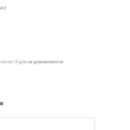
4/Z
отягом 14 днів
за домовленістю
и