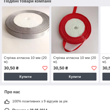
Подібні товари компанії
Стрічка атласна 10 мм (20
Стрічка атласна 10 мм (20
Стрі
м).
м).
м).
30,50
30,50
30,
₴
₴
Купити
Купити
Про нас
100% позитивних з 9 відгуків за рік