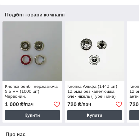
Подібні товари компанії
Кнопка бейбі, нержавіюча
Кнопка Альфа (1440 шт)
Кноп
9,5 мм (1000 шт).
12.5мм без капелюшка
12.5
Червоний.
блек нікель (Туреччина)
анти
1 000
720
720
₴/пач
₴/пач
Купити
Купити
Про нас