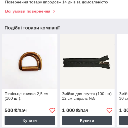
Повернення товару впродовж 14 днів за домовленістю
Всі умови повернення
Подібні товари компанії
Півкільце книжка 2,5 см
Змійка для взуття (100 шт)
Змій
(100 шт).
12 см спіраль №5
30 с
500
1 000
1 0
₴/пач
₴/пач
Купити
Купити