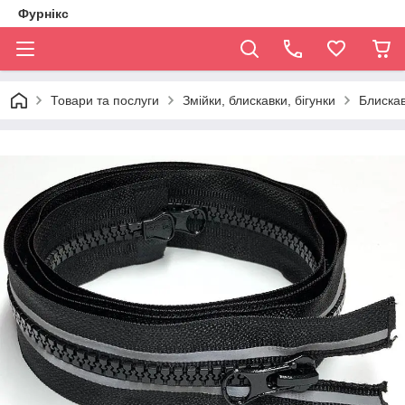
Фурнікс
Товари та послуги
Змійки, блискавки, бігунки
Блискав