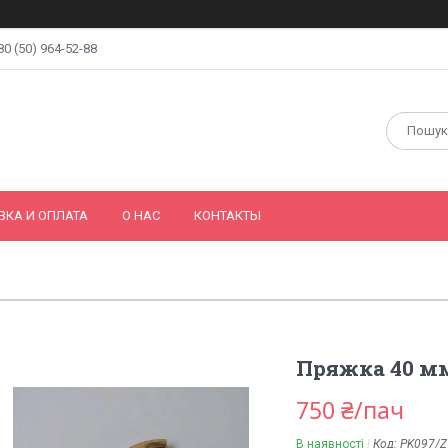
80 (50) 964-52-88
ВКА И ОПЛАТА
О НАС
КОНТАКТЫ
Пряжка 40 мм
750 ₴/пач
В наявності
Код:
PK097/Z