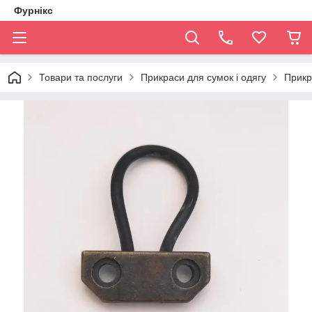
Фурнікс
Товари та послуги
Прикраси для сумок і одягу
Прикр