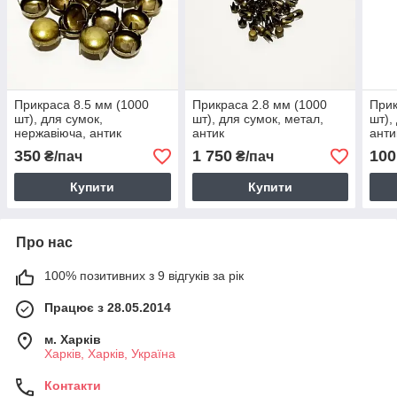
Прикраса 8.5 мм (1000
Прикраса 2.8 мм (1000
Прик
шт), для сумок,
шт), для сумок, метал,
шт),
нержавіюча, антик
антик
анти
350
1 750
100
₴/пач
₴/пач
Купити
Купити
Про нас
100% позитивних з 9 відгуків за рік
Працює з 28.05.2014
м. Харків
Харків, Харків, Україна
Контакти