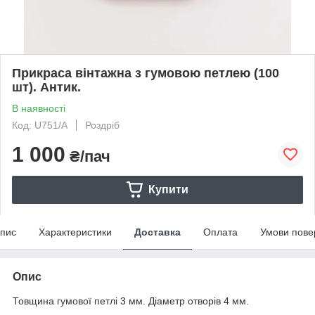
Прикраса вінтажна з гумовою петлею (100
шт). Антик.
В наявності
Код: U751/A
Роздріб
1 000
₴/пач
Купити
пис
Характеристики
Доставка
Оплата
Умови пове
Опис
Товщина гумової петлі 3 мм. Діаметр отворів 4 мм.