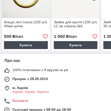
Кільця литі плоскі (100 шт)
Змійка для взуття (100 шт)
Змій
40мм антик
12 см спіраль №5
30 с
500
1 000
1 0
₴/пач
₴/пач
Купити
Купити
Про нас
100% позитивних з 9 відгуків за рік
Працює з 28.05.2014
м. Харків
Харків, Харків, Україна
Контакти
Сьогодні працює з 08:00 до 18:00