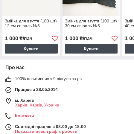
Змійка для взуття (100 шт)
Змійка для взуття (100 шт)
Змій
12 см спіраль №5
30 см спіраль №5
40 с
1 000
1 000
1 0
₴/пач
₴/пач
Купити
Купити
Про нас
100% позитивних з 9 відгуків за рік
Працює з 28.05.2014
м. Харків
Харків, Харків, Україна
Контакти
Сьогодні працює з 08:00 до 18:00
Показати весь графік роботи