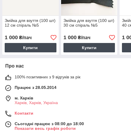
Змійка для взуття (100 шт)
Змійка для взуття (100 шт)
Змій
12 см спіраль №5
30 см спіраль №5
40 с
1 000
1 000
1 0
₴/пач
₴/пач
Купити
Купити
Про нас
100% позитивних з 9 відгуків за рік
Працює з 28.05.2014
м. Харків
Харків, Харків, Україна
Контакти
Сьогодні працює з 08:00 до 18:00
Показати весь графік роботи