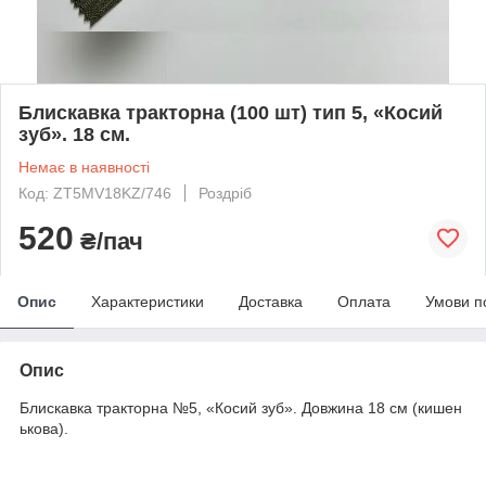
Блискавка тракторна (100 шт) тип 5, «Косий
зуб». 18 см.
Немає в наявності
Код: ZT5MV18KZ/746
Роздріб
520
₴/пач
Опис
Характеристики
Доставка
Оплата
Умови п
Опис
Блискавка тракторна №5, «Косий зуб». Довжина 18 см (кишен
ькова).