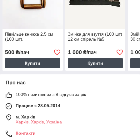
Півкільце книжка 2,5 см
Змійка для взуття (100 шт)
Змій
(100 шт).
12 см спіраль №5
30 с
500
1 000
1 0
₴/пач
₴/пач
Купити
Купити
Про нас
100% позитивних з 9 відгуків за рік
Працює з 28.05.2014
м. Харків
Харків, Харків, Україна
Контакти