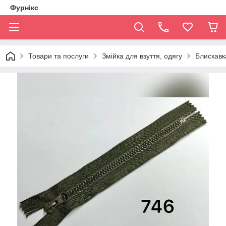
Фурнікс
Товари та послуги
Змійка для взуття, одягу
Блискавка