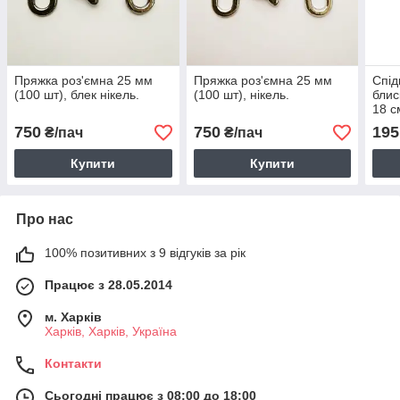
Пряжка роз'ємна 25 мм
Пряжка роз'ємна 25 мм
Спід
(100 шт), блек нікель.
(100 шт), нікель.
блис
18 с
750
750
195
₴/пач
₴/пач
Купити
Купити
Про нас
100% позитивних з 9 відгуків за рік
Працює з 28.05.2014
м. Харків
Харків, Харків, Україна
Контакти
Сьогодні працює з 08:00 до 18:00