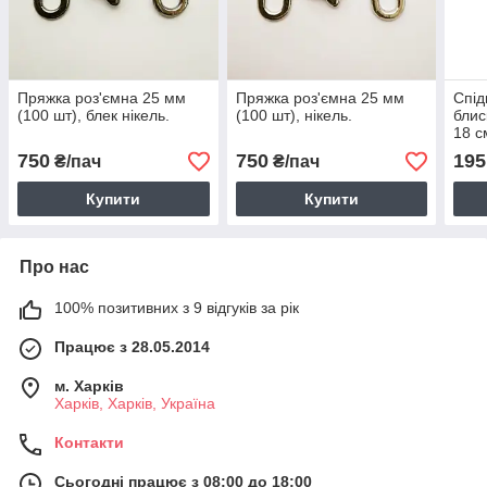
Пряжка роз'ємна 25 мм
Пряжка роз'ємна 25 мм
Спід
(100 шт), блек нікель.
(100 шт), нікель.
блис
18 с
750
750
195
₴/пач
₴/пач
Купити
Купити
Про нас
100% позитивних з 9 відгуків за рік
Працює з 28.05.2014
м. Харків
Харків, Харків, Україна
Контакти
Сьогодні працює з 08:00 до 18:00