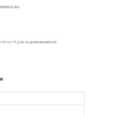
SR5MV70/831
отягом 14 днів
за домовленістю
и