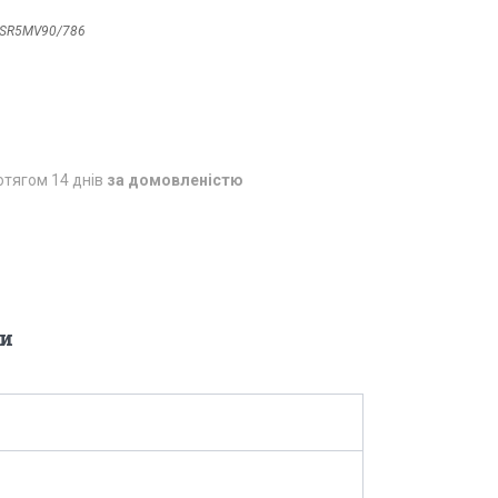
SR5MV90/786
отягом 14 днів
за домовленістю
и