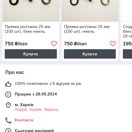
Пряжка роз'ємна 25 мм
Пряжка роз'ємна 25 мм
Спід
(100 шт), блек нікель.
(100 шт), нікель.
блис
18 с
750
750
195
₴/пач
₴/пач
Купити
Купити
Про нас
100% позитивних з 9 відгуків за рік
Працює з 28.05.2014
м. Харків
Харків, Харків, Україна
Контакти
Сьогодні вихідний