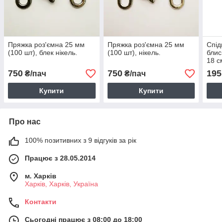
Пряжка роз'ємна 25 мм
Пряжка роз'ємна 25 мм
Спід
(100 шт), блек нікель.
(100 шт), нікель.
блис
18 с
750
750
195
₴/пач
₴/пач
Купити
Купити
Про нас
100% позитивних з 9 відгуків за рік
Працює з 28.05.2014
м. Харків
Харків, Харків, Україна
Контакти
Сьогодні працює з 08:00 до 18:00