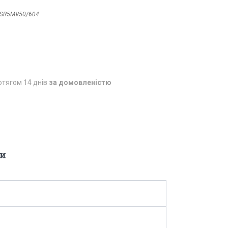
SR5MV50/604
отягом 14 днів
за домовленістю
и