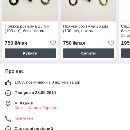
Пряжка роз'ємна 25 мм
Пряжка роз'ємна 25 мм
Спід
(100 шт), блек нікель.
(100 шт), нікель.
блис
18 с
750
750
195
₴/пач
₴/пач
Купити
Купити
Про нас
100% позитивних з 9 відгуків за рік
Працює з 28.05.2014
м. Харків
Харків, Харків, Україна
Контакти
Сьогодні вихідний