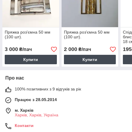
Пряжка роз'ємна 50 мм
Пряжка роз'ємна 50 мм
Спід
(100 шт).
(100 шт).
блис
18 с
3 000
2 000
195
₴/пач
₴/пач
Купити
Купити
Про нас
100% позитивних з 9 відгуків за рік
Працює з 28.05.2014
м. Харків
Харків, Харків, Україна
Контакти