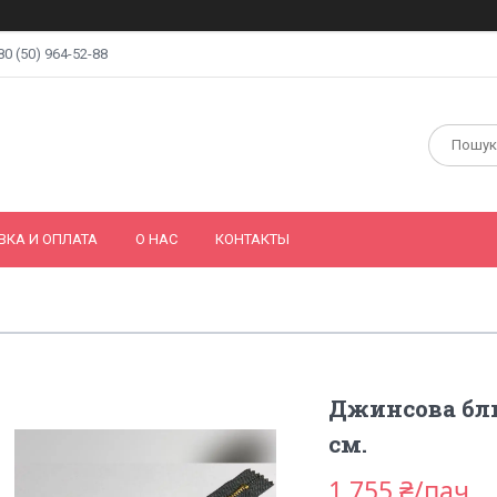
80 (50) 964-52-88
ВКА И ОПЛАТА
О НАС
КОНТАКТЫ
Джинсова блис
см.
1 755 ₴/пач