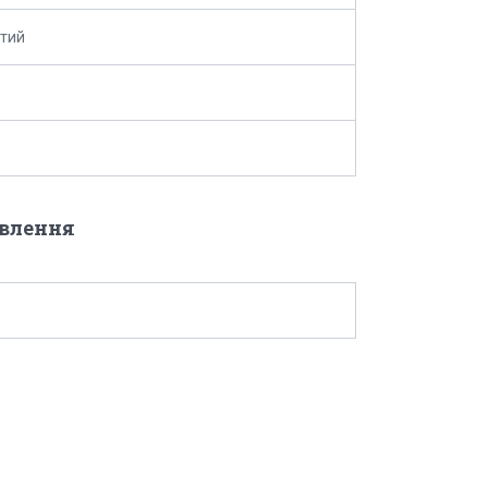
тий
овлення