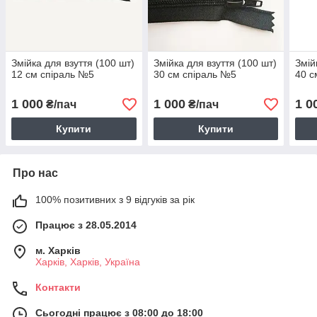
Змійка для взуття (100 шт)
Змійка для взуття (100 шт)
Змій
12 см спіраль №5
30 см спіраль №5
40 с
1 000
1 000
1 0
₴/пач
₴/пач
Купити
Купити
Про нас
100% позитивних з 9 відгуків за рік
Працює з 28.05.2014
м. Харків
Харків, Харків, Україна
Контакти
Сьогодні працює з 08:00 до 18:00