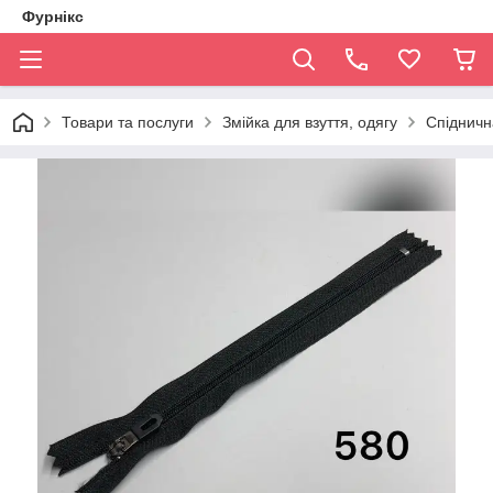
Фурнікс
Товари та послуги
Змійка для взуття, одягу
Спіднична