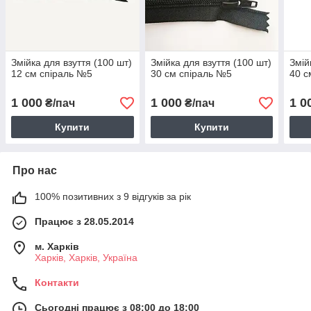
Змійка для взуття (100 шт)
Змійка для взуття (100 шт)
Змій
12 см спіраль №5
30 см спіраль №5
40 с
1 000
1 000
1 0
₴/пач
₴/пач
Купити
Купити
Про нас
100% позитивних з 9 відгуків за рік
Працює з 28.05.2014
м. Харків
Харків, Харків, Україна
Контакти
Сьогодні працює з 08:00 до 18:00