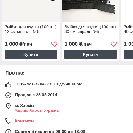
Змійка для взуття (100 шт)
Змійка для взуття (100 шт)
Змій
12 см спіраль №5
30 см спіраль №5
40 с
1 000
1 000
1 0
₴/пач
₴/пач
Купити
Купити
Про нас
100% позитивних з 9 відгуків за рік
Працює з 28.05.2014
м. Харків
Харків, Харків, Україна
Контакти
Сьогодні працює з 08:00 до 18:00