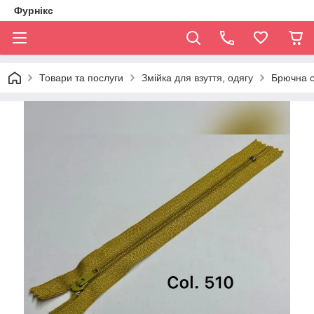
Фурнікс
Товари та послуги
Змійка для взуття, одягу
Брючна с