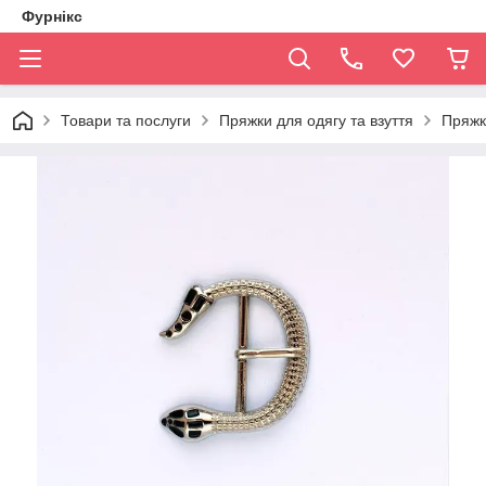
Фурнікс
Товари та послуги
Пряжки для одягу та взуття
Пряжк