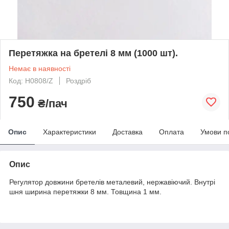
Перетяжка на бретелі 8 мм (1000 шт).
Немає в наявності
Код: H0808/Z
Роздріб
750
₴/пач
Опис
Характеристики
Доставка
Оплата
Умови п
Опис
Регулятор довжини бретелів металевий, нержавіючий. Внутрі
шня ширина перетяжки 8 мм. Товщина 1 мм.