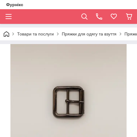
Фурнікс
Товари та послуги
Пряжки для одягу та взуття
Пряжк