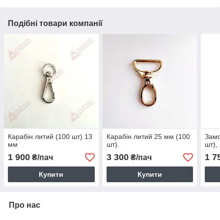
Подібні товари компанії
Карабін литий (100 шт) 13
Карабін литий 25 мм (100
Замо
мм
шт).
шт),
1 900
3 300
1 7
₴/пач
₴/пач
Купити
Купити
Про нас