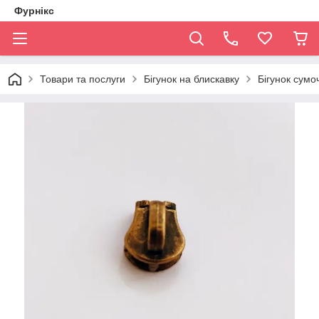
Фурнікс
Товари та послуги
Бігунок на блискавку
Бігунок сумо