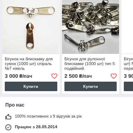
Бігунок на блискавку для
Бігунок для рулонної
Бігу
сумок (1000 шт) спіраль
блискавки (1000 шт) тип 5
шт) 
№7 нікель
подвійний.
пере
3 000
2 500
3 9
₴/пач
₴/пач
Купити
Купити
Про нас
100% позитивних з 9 відгуків за рік
Працює з 28.05.2014