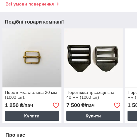
Всі умови повернення
Подібні товари компанії
Перетяжка сталева 20 мм
Перетяжка трьохщільна
Пере
(1000 шт).
40 мм (1000 шт)
мм (
1 250
7 500
1 5
₴/пач
₴/пач
Купити
Купити
Про нас