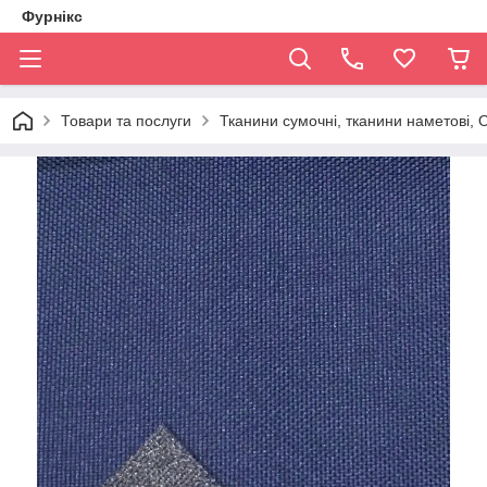
Фурнікс
Товари та послуги
Тканини сумочні, тканини наметові,