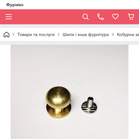
Фурнікс
Товари та послуги
Шипи і інша фурнітура
Кобурна за