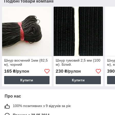
Подібні товари компанії
Шнур восчений 1мм (82,5
Шнур гумовий 2,5 мм (100
Шнур
м), чорний
м). Білий.
м), 
165
230
390
₴/рулон
₴/рулон
Купити
Купити
Про нас
100% позитивних з 9 відгуків за рік