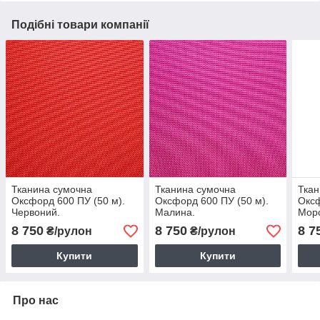
Подібні товари компанії
Тканина сумочна
Тканина сумочна
Ткан
Оксфорд 600 ПУ (50 м).
Оксфорд 600 ПУ (50 м).
Оксф
Червоний.
Малина.
Морс
8 750
8 750
8 7
₴/рулон
₴/рулон
Купити
Купити
Про нас