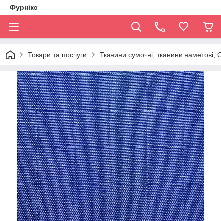
Фурнікс
Товари та послуги
Тканини сумочні, тканини наметові,