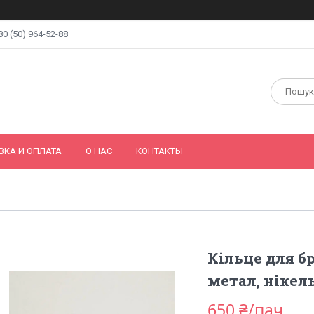
80 (50) 964-52-88
ВКА И ОПЛАТА
О НАС
КОНТАКТЫ
Кільце для бр
метал, нікел
650 ₴/пач