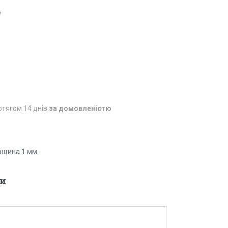
N
отягом 14 днів
за домовленістю
овщина 1 мм.
и