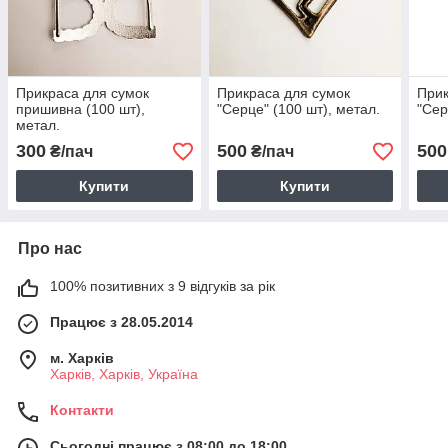
Прикраса для сумок
Прикраса для сумок
Прик
пришивна (100 шт),
"Серце" (100 шт), метал.
"Сер
метал.
300
500
500
₴/пач
₴/пач
Купити
Купити
Про нас
100% позитивних з 9 відгуків за рік
Працює з 28.05.2014
м. Харків
Харків, Харків, Україна
Контакти
Сьогодні працює з 08:00 до 18:00