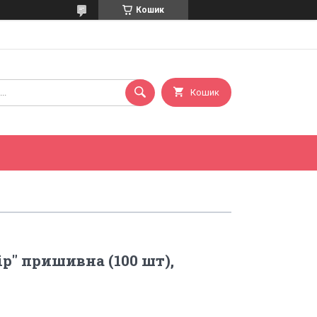
Кошик
Кошик
ір" пришивна (100 шт),